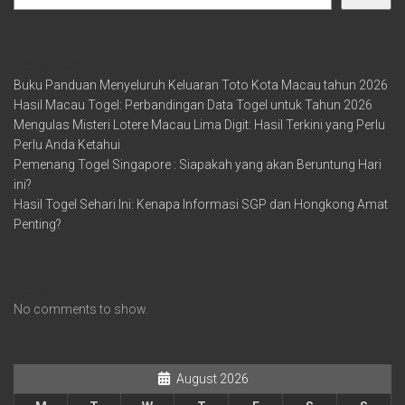
Recent Posts
Buku Panduan Menyeluruh Keluaran Toto Kota Macau tahun 2026
Hasil Macau Togel: Perbandingan Data Togel untuk Tahun 2026
Mengulas Misteri Lotere Macau Lima Digit: Hasil Terkini yang Perlu
Perlu Anda Ketahui
Pemenang Togel Singapore : Siapakah yang akan Beruntung Hari
ini?
Hasil Togel Sehari Ini: Kenapa Informasi SGP dan Hongkong Amat
Penting?
Recent Comments
No comments to show.
August 2026