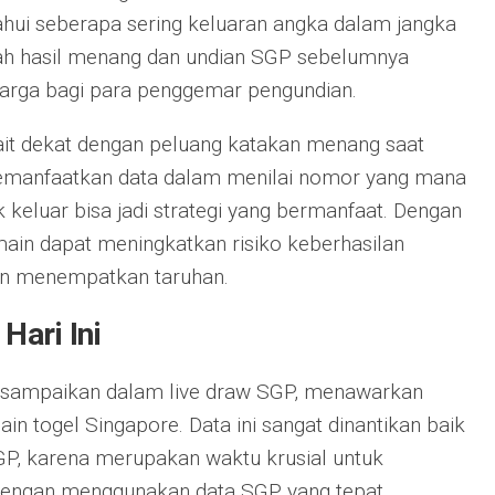
ui seberapa sering keluaran angka dalam jangka
umlah hasil menang dan undian SGP sebelumnya
rga bagi para penggemar pengundian.
a kait dekat dengan peluang katakan menang saat
emanfaatkan data dalam menilai nomor yang mana
 keluar bisa jadi strategi yang bermanfaat. Dengan
ain dapat meningkatkan risiko keberhasilan
an menempatkan taruhan.
Hari Ini
ah disampaikan dalam live draw SGP, menawarkan
in togel Singapore. Data ini sangat dinantikan baik
GP, karena merupakan waktu krusial untuk
Dengan menggunakan data SGP yang tepat,