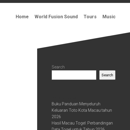
Home
World Fusion Sound
Tours
Music
Search
Search
Recent Posts
Buku Panduan Menyeluruh
Keluaran Toto Kota Macau tahun
2026
Hasil Macau Togel: Perbandingan
Data Togel untuk Tahun 2026