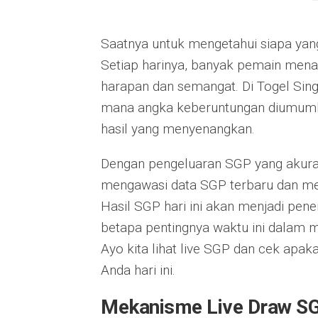
Saatnya untuk mengetahui siapa yang
Setiap harinya, banyak pemain mena
harapan dan semangat. Di Togel Singa
mana angka keberuntungan diumumk
hasil yang menyenangkan.
Dengan pengeluaran SGP yang akura
mengawasi data SGP terbaru dan me
Hasil SGP hari ini akan menjadi pen
betapa pentingnya waktu ini dalam
Ayo kita lihat live SGP dan cek apa
Anda hari ini.
Mekanisme Live Draw S