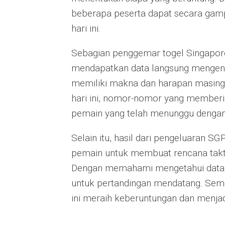
beberapa peserta dapat secara ga
hari ini.
Sebagian penggemar togel Singapor
mendapatkan data langsung mengenai
memiliki makna dan harapan masing-
hari ini, nomor-nomor yang memberi
pemain yang telah menunggu dengan 
Selain itu, hasil dari pengeluaran S
pemain untuk membuat rencana takti
Dengan memahami mengetahui data 
untuk pertandingan mendatang. Semo
ini meraih keberuntungan dan menja