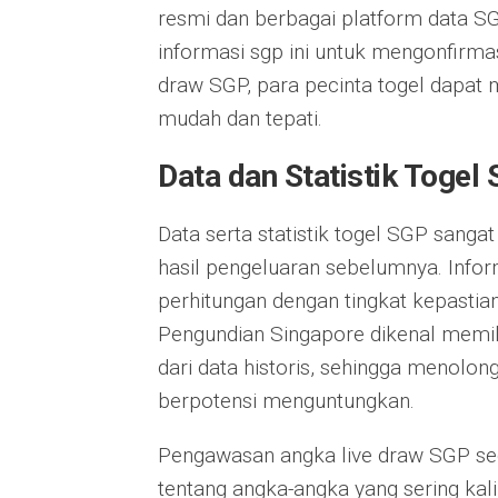
resmi dan berbagai platform data 
informasi sgp ini untuk mengonfirma
draw SGP, para pecinta togel dapat 
mudah dan tepati.
Data dan Statistik Togel
Data serta statistik togel SGP sanga
hasil pengeluaran sebelumnya. Inf
perhitungan dengan tingkat kepastian 
Pengundian Singapore dikenal memilik
dari data historis, sehingga menol
berpotensi menguntungkan.
Pengawasan angka live draw SGP se
tentang angka-angka yang sering ka