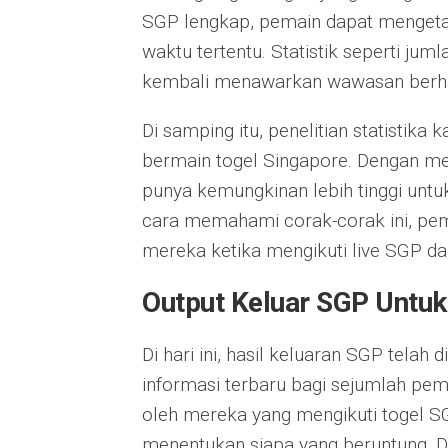
SGP lengkap, pemain dapat mengetah
waktu tertentu. Statistik seperti j
kembali menawarkan wawasan berha
Di samping itu, penelitian statistik
bermain togel Singapore. Dengan m
punya kemungkinan lebih tinggi untuk
cara memahami corak-corak ini, pem
mereka ketika mengikuti live SGP d
Output Keluar SGP Untuk 
Di hari ini, hasil keluaran SGP tel
informasi terbaru bagi sejumlah pema
oleh mereka yang mengikuti togel S
menentukan siapa yang beruntung. 