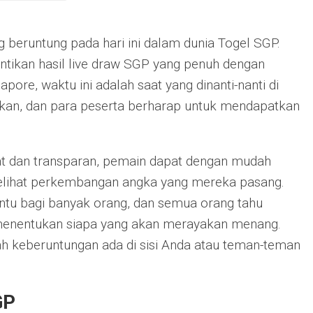
 beruntung pada hari ini dalam dunia Togel SGP.
ntikan hasil live draw SGP yang penuh dengan
pore, waktu ini adalah saat yang dinanti-nanti di
an, dan para peserta berharap untuk mendapatkan
t dan transparan, pemain dapat dengan mudah
lihat perkembangan angka yang mereka pasang.
entu bagi banyak orang, dan semua orang tahu
 menentukan siapa yang akan merayakan menang.
kah keberuntungan ada di sisi Anda atau teman-teman
GP