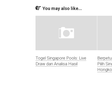
You may also like...
Togel Singapore Pools: Live
Berpetu
Draw dan Analisa Hasil
Pilih Si
Hongko