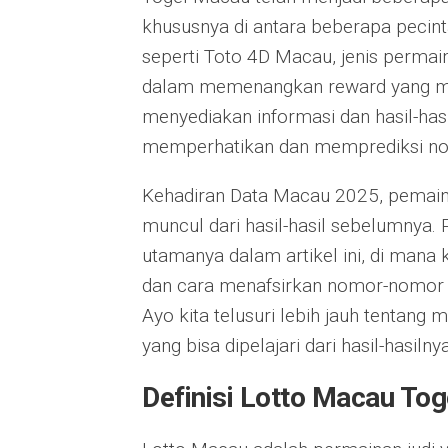
khususnya di antara beberapa pecin
seperti Toto 4D Macau, jenis perma
dalam memenangkan reward yang men
menyediakan informasi dan hasil-has
memperhatikan dan memprediksi n
Kehadiran Data Macau 2025, pemain 
muncul dari hasil-hasil sebelumnya.
utamanya dalam artikel ini, di man
dan cara menafsirkan nomor-nomor 
Ayo kita telusuri lebih jauh tentang
yang bisa dipelajari dari hasil-hasilnya
Definisi Lotto Macau Tog