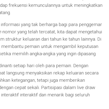
adap frekuensi kemunculannya untuk meningkatkan
tang.
informasi yang tak berharga bagi para penggemar
nomor yang telah tercatat, kita dapat mengetahui
m struktur keluaran dari tahun ke tahun lainnya. Di
isa membantu pemain untuk mengambil keputusan
 ketika memilih angka-angka yang ingin dipasang.
inanti setiap hari oleh para pemain. Dengan
pat langsung menyaksikan rekap keluaran secara
bahkan ketegangan, tetapi juga memberikan
ngan cepat sekali. Partisipasi dalam live draw
teraktif interaktif dan menarik bagi seluruh