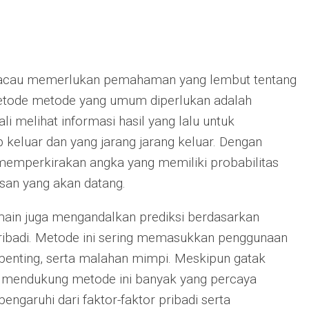
acau memerlukan pemahaman yang lembut tentang
 metode metode yang umum diperlukan adalah
ali melihat informasi hasil yang lalu untuk
eluar dan yang jarang jarang keluar. Dengan
memperkirakan angka yang memiliki probabilitas
usan yang akan datang.
pemain juga mengandalkan prediksi berdasarkan
ribadi. Metode ini sering memasukkan penggunaan
n penting, serta malahan mimpi. Meskipun gatak
g mendukung metode ini banyak yang percaya
ngaruhi dari faktor-faktor pribadi serta