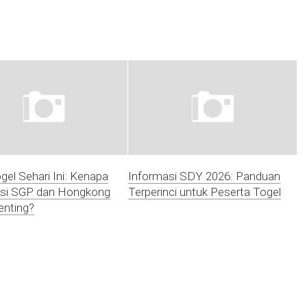
gel Sehari Ini: Kenapa
Informasi SDY 2026: Panduan
si SGP dan Hongkong
Terperinci untuk Peserta Togel
nting?