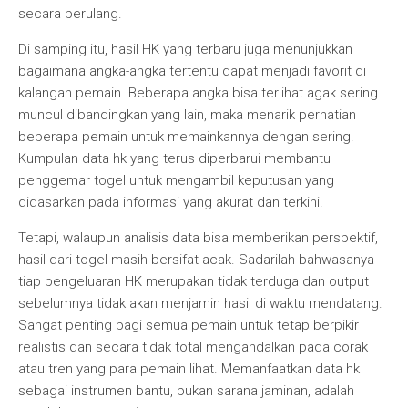
secara berulang.
Di samping itu, hasil HK yang terbaru juga menunjukkan
bagaimana angka-angka tertentu dapat menjadi favorit di
kalangan pemain. Beberapa angka bisa terlihat agak sering
muncul dibandingkan yang lain, maka menarik perhatian
beberapa pemain untuk memainkannya dengan sering.
Kumpulan data hk yang terus diperbarui membantu
penggemar togel untuk mengambil keputusan yang
didasarkan pada informasi yang akurat dan terkini.
Tetapi, walaupun analisis data bisa memberikan perspektif,
hasil dari togel masih bersifat acak. Sadarilah bahwasanya
tiap pengeluaran HK merupakan tidak terduga dan output
sebelumnya tidak akan menjamin hasil di waktu mendatang.
Sangat penting bagi semua pemain untuk tetap berpikir
realistis dan secara tidak total mengandalkan pada corak
atau tren yang para pemain lihat. Memanfaatkan data hk
sebagai instrumen bantu, bukan sarana jaminan, adalah