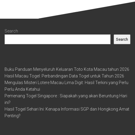
Search
Search
Recent Posts
Buku Panduan Menyeluruh Keluaran Toto Kota Macau tahun 2026
Hasil Macau Togel: Perbandingan Data Togel untuk Tahun 2026
Mengulas Misteri Lotere Macau Lima Digit: Hasil Terkini yang Perlu
Perlu Anda Ketahui
Pemenang Togel Singapore : Siapakah yang akan Beruntung Hari
ini?
Hasil Togel Sehari Ini: Kenapa Informasi SGP dan Hongkong Amat
Penting?