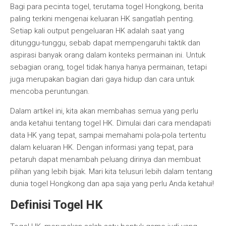
Bagi para pecinta togel, terutama togel Hongkong, berita
paling terkini mengenai keluaran HK sangatlah penting.
Setiap kali output pengeluaran HK adalah saat yang
ditunggu-tunggu, sebab dapat mempengaruhi taktik dan
aspirasi banyak orang dalam konteks permainan ini. Untuk
sebagian orang, togel tidak hanya hanya permainan, tetapi
juga merupakan bagian dari gaya hidup dan cara untuk
mencoba peruntungan.
Dalam artikel ini, kita akan membahas semua yang perlu
anda ketahui tentang togel HK. Dimulai dari cara mendapati
data HK yang tepat, sampai memahami pola-pola tertentu
dalam keluaran HK. Dengan informasi yang tepat, para
petaruh dapat menambah peluang dirinya dan membuat
pilihan yang lebih bijak. Mari kita telusuri lebih dalam tentang
dunia togel Hongkong dan apa saja yang perlu Anda ketahui!
Definisi Togel HK