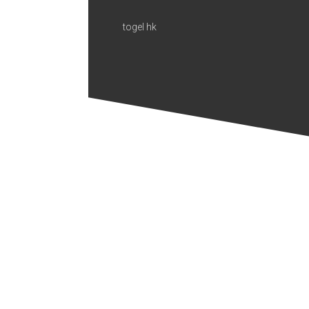
togel hk