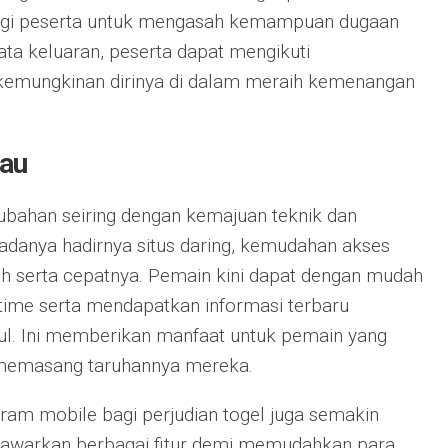
agi peserta untuk mengasah kemampuan dugaan
a keluaran, peserta dapat mengikuti
emungkinan dirinya di dalam meraih kemenangan
cau
bahan seiring dengan kemajuan teknik dan
adanya hadirnya situs daring, kemudahan akses
h serta cepatnya. Pemain kini dapat dengan mudah
time serta mendapatkan informasi terbaru
. Ini memberikan manfaat untuk pemain yang
 memasang taruhannya mereka.
gram mobile bagi perjudian togel juga semakin
nawarkan berbagai fitur demi memudahkan para