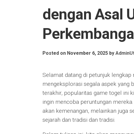
dengan Asal 
Perkembanga
Posted on November 6, 2025
by
AdminU
Selamat datang di petunjuk lengkap m
mengeksplorasi segala aspek yang 
terakhir, popularitas game togel ini
ingin mencoba peruntungan mereka
akan kemenangan, melainkan juga s
sejarah dan tradisi dan tradisi.