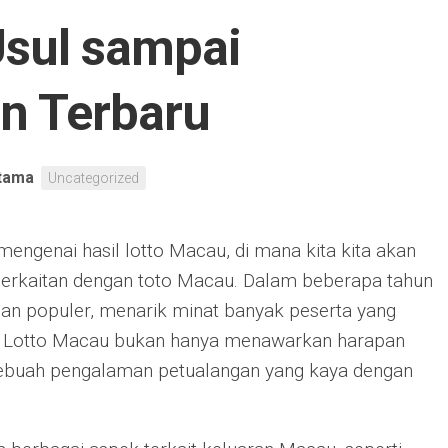
Usul sampai
n Terbaru
tama
Uncategorized
engenai hasil lotto Macau, di mana kita kita akan
berkaitan dengan toto Macau. Dalam beberapa tahun
 kian populer, menarik minat banyak peserta yang
. Lotto Macau bukan hanya menawarkan harapan
ebuah pengalaman petualangan yang kaya dengan