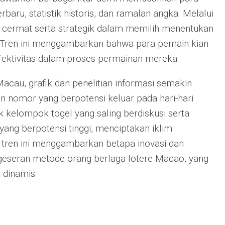
erbaru, statistik historis, dan ramalan angka. Melalui
ebih cermat serta strategik dalam memilih menentukan
. Tren ini menggambarkan bahwa para pemain kian
ktivitas dalam proses permainan mereka.
cau, grafik dan penelitian informasi semakin
nomor yang berpotensi keluar pada hari-hari
 kelompok togel yang saling berdiskusi serta
ang berpotensi tinggi, menciptakan iklim
 tren ini menggambarkan betapa inovasi dan
eseran metode orang berlaga lotere Macao, yang
 dinamis.