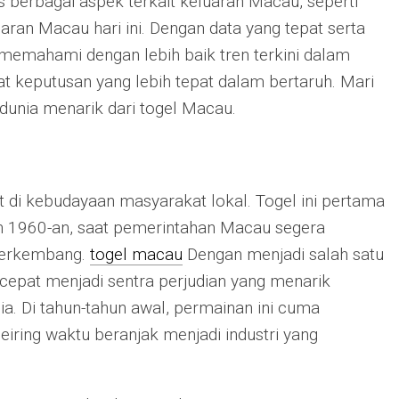
s berbagai aspek terkait keluaran Macau, seperti
ran Macau hari ini. Dengan data yang tepat serta
memahami dengan lebih baik tren terkini dalam
t keputusan yang lebih tepat dalam bertaruh. Mari
nia menarik dari togel Macau.
 di kebudayaan masyarakat lokal. Togel ini pertama
n 1960-an, saat pemerintahan Macau segera
 berkembang.
togel macau
Dengan menjadi salah satu
cepat menjadi sentra perjudian yang menarik
ia. Di tahun-tahun awal, permainan ini cuma
seiring waktu beranjak menjadi industri yang