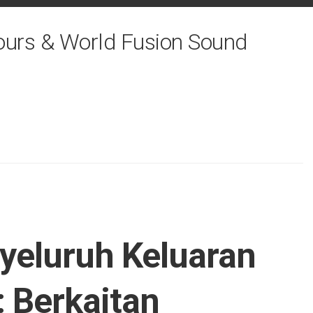
Tours & World Fusion Sound
yeluruh Keluaran
 Berkaitan