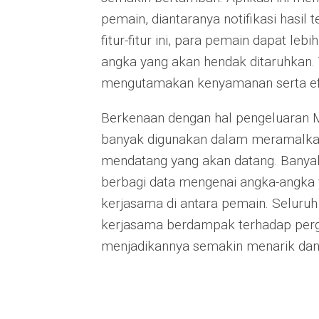
pemain, diantaranya notifikasi hasil t
fitur-fitur ini, para pemain dapat l
angka yang akan hendak ditaruhkan
mengutamakan kenyamanan serta efe
Berkenaan dengan hal pengeluaran Ma
banyak digunakan dalam meramalkan 
mendatang yang akan datang. Banyak
berbagi data mengenai angka-angka y
kerjasama di antara pemain. Seluruh
kerjasama berdampak terhadap perg
menjadikannya semakin menarik dan