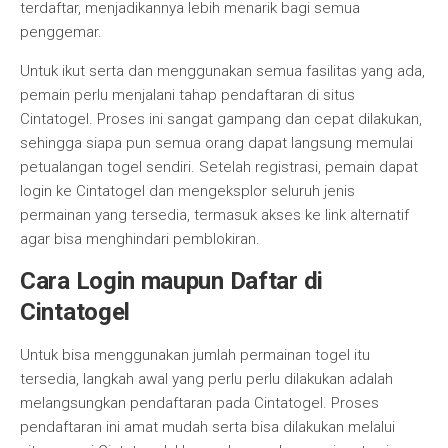
terdaftar, menjadikannya lebih menarik bagi semua
penggemar.
Untuk ikut serta dan menggunakan semua fasilitas yang ada,
pemain perlu menjalani tahap pendaftaran di situs
Cintatogel. Proses ini sangat gampang dan cepat dilakukan,
sehingga siapa pun semua orang dapat langsung memulai
petualangan togel sendiri. Setelah registrasi, pemain dapat
login ke Cintatogel dan mengeksplor seluruh jenis
permainan yang tersedia, termasuk akses ke link alternatif
agar bisa menghindari pemblokiran.
Cara Login maupun Daftar di
Cintatogel
Untuk bisa menggunakan jumlah permainan togel itu
tersedia, langkah awal yang perlu perlu dilakukan adalah
melangsungkan pendaftaran pada Cintatogel. Proses
pendaftaran ini amat mudah serta bisa dilakukan melalui