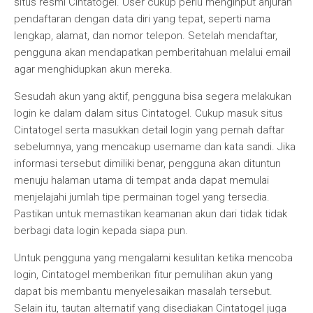
situs resmi Cintatogel. User cukup perlu menginput anjuran
pendaftaran dengan data diri yang tepat, seperti nama
lengkap, alamat, dan nomor telepon. Setelah mendaftar,
pengguna akan mendapatkan pemberitahuan melalui email
agar menghidupkan akun mereka.
Sesudah akun yang aktif, pengguna bisa segera melakukan
login ke dalam dalam situs Cintatogel. Cukup masuk situs
Cintatogel serta masukkan detail login yang pernah daftar
sebelumnya, yang mencakup username dan kata sandi. Jika
informasi tersebut dimiliki benar, pengguna akan dituntun
menuju halaman utama di tempat anda dapat memulai
menjelajahi jumlah tipe permainan togel yang tersedia.
Pastikan untuk memastikan keamanan akun dari tidak tidak
berbagi data login kepada siapa pun.
Untuk pengguna yang mengalami kesulitan ketika mencoba
login, Cintatogel memberikan fitur pemulihan akun yang
dapat bis membantu menyelesaikan masalah tersebut.
Selain itu, tautan alternatif yang disediakan Cintatogel juga