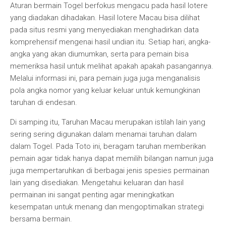
Aturan bermain Togel berfokus mengacu pada hasil lotere
yang diadakan dihadakan. Hasil lotere Macau bisa dilihat
pada situs resmi yang menyediakan menghadirkan data
komprehensif mengenai hasil undian itu. Setiap hari, angka-
angka yang akan diumumkan, serta para pemain bisa
memeriksa hasil untuk melihat apakah apakah pasangannya.
Melalui informasi ini, para pemain juga juga menganalisis
pola angka nomor yang keluar keluar untuk kemungkinan
taruhan di endesan.
Di samping itu, Taruhan Macau merupakan istilah lain yang
sering sering digunakan dalam menamai taruhan dalam
dalam Togel. Pada Toto ini, beragam taruhan memberikan
pemain agar tidak hanya dapat memilih bilangan namun juga
juga mempertaruhkan di berbagai jenis spesies permainan
lain yang disediakan. Mengetahui keluaran dan hasil
permainan ini sangat penting agar meningkatkan
kesempatan untuk menang dan mengoptimalkan strategi
bersama bermain.