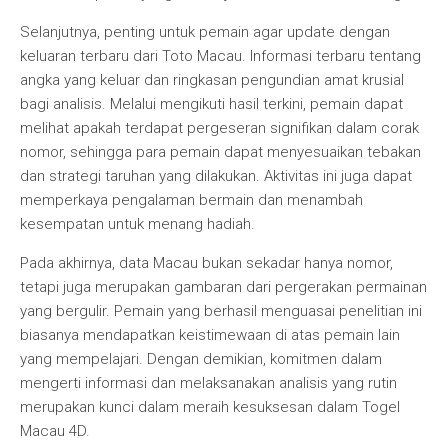
Selanjutnya, penting untuk pemain agar update dengan
keluaran terbaru dari Toto Macau. Informasi terbaru tentang
angka yang keluar dan ringkasan pengundian amat krusial
bagi analisis. Melalui mengikuti hasil terkini, pemain dapat
melihat apakah terdapat pergeseran signifikan dalam corak
nomor, sehingga para pemain dapat menyesuaikan tebakan
dan strategi taruhan yang dilakukan. Aktivitas ini juga dapat
memperkaya pengalaman bermain dan menambah
kesempatan untuk menang hadiah.
Pada akhirnya, data Macau bukan sekadar hanya nomor,
tetapi juga merupakan gambaran dari pergerakan permainan
yang bergulir. Pemain yang berhasil menguasai penelitian ini
biasanya mendapatkan keistimewaan di atas pemain lain
yang mempelajari. Dengan demikian, komitmen dalam
mengerti informasi dan melaksanakan analisis yang rutin
merupakan kunci dalam meraih kesuksesan dalam Togel
Macau 4D.