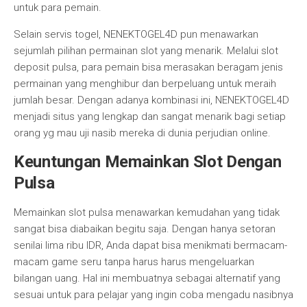
untuk para pemain.
Selain servis togel, NENEKTOGEL4D pun menawarkan
sejumlah pilihan permainan slot yang menarik. Melalui slot
deposit pulsa, para pemain bisa merasakan beragam jenis
permainan yang menghibur dan berpeluang untuk meraih
jumlah besar. Dengan adanya kombinasi ini, NENEKTOGEL4D
menjadi situs yang lengkap dan sangat menarik bagi setiap
orang yg mau uji nasib mereka di dunia perjudian online.
Keuntungan Memainkan Slot Dengan
Pulsa
Memainkan slot pulsa menawarkan kemudahan yang tidak
sangat bisa diabaikan begitu saja. Dengan hanya setoran
senilai lima ribu IDR, Anda dapat bisa menikmati bermacam-
macam game seru tanpa harus harus mengeluarkan
bilangan uang. Hal ini membuatnya sebagai alternatif yang
sesuai untuk para pelajar yang ingin coba mengadu nasibnya