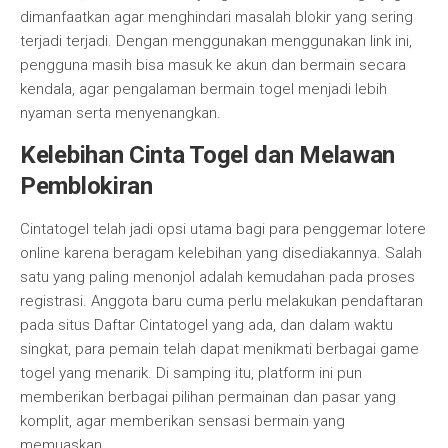
dimanfaatkan agar menghindari masalah blokir yang sering
terjadi terjadi. Dengan menggunakan menggunakan link ini,
pengguna masih bisa masuk ke akun dan bermain secara
kendala, agar pengalaman bermain togel menjadi lebih
nyaman serta menyenangkan.
Kelebihan Cinta Togel dan Melawan
Pemblokiran
Cintatogel telah jadi opsi utama bagi para penggemar lotere
online karena beragam kelebihan yang disediakannya. Salah
satu yang paling menonjol adalah kemudahan pada proses
registrasi. Anggota baru cuma perlu melakukan pendaftaran
pada situs Daftar Cintatogel yang ada, dan dalam waktu
singkat, para pemain telah dapat menikmati berbagai game
togel yang menarik. Di samping itu, platform ini pun
memberikan berbagai pilihan permainan dan pasar yang
komplit, agar memberikan sensasi bermain yang
memuaskan.