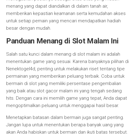
menang yang dapat diandalkan di dalam tanah air,
memberikan kepastian keamanan serta kemudahan akses
untuk setiap pemain yang mencari mendapatkan hadiah
besar dengan mudah.
Panduan Menang di Slot Malam Ini
Salah satu kunci dalam menang di slot malam ini adalah
menentukan game yang sesuai. Karena banyaknya pilihan di
Nenektogel4d, penting untuk melakukan riset tentang tipe
permainan yang memberikan peluang terbaik. Coba untuk
bermain di slot yang memiliki persentase pengembalian
yang baik atau slot gacor malam ini yang tengah sedang
hits. Dengan cara ini memilih game yang tepat, Anda dapat
mengoptimalkan peluang untuk menggapai hasil besar.
Menetapkan batasan dalam bermain juga sangat penting.
Jangan lupa untuk menentukan berapa banyak uang yang
akan Anda habiskan untuk bermain dan ikuti batas tersebut.