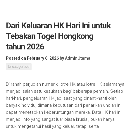
Dari Keluaran HK Hari Ini untuk
Tebakan Togel Hongkong
tahun 2026
Posted on February 6, 2026
by
AdminUtama
Uncategorized
Di ranah perjudian numerik, lotre HK atau lotre HK selamanya
menjadi salah satu kesukaan bagi beberapa pemain. Setiap
hari-hari, pengeluaran HK jadi saat yang dinanti-nanti oleh
banyak individu, dimana keputusan dari penarikan undian ini
dapat menetapkan keberuntungan mereka. Data HK hari ini
menjadi info yang sangat luar biasa krusial, bukan hanya
untuk mengetahui hasil yang keluar, tetapi serta