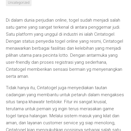
Uncategorized
Di dalam dunia perjudian online, togel sudah menjadi salah
satu game yang sangat terkenal di antara penggemar judi.
Satu platform yang unggul di industri ini ialah Cintatogel.
Dengan status penyedia togel online yang resmi, Cintatogel
menawarkan berbagai fasilitas dan kelebihan yang menjadi
pilihan utama para pecinta lotto. Dengan antarmuka yang
user-friendly dan proses registrasi yang sederhana,
Cintatogel memberikan sensasi bermain yg menyenangkan
serta aman.
Tidak hanya itu, Cintatogel juga menyediakan tautan
cadangan yang membantu untuk petaruh dalam mengakses
situs tanpa khawatir terblokir. Fitur ini sangat krusial,
terutama untuk pemain yg ingin terus merasakan game
togel tanpa halangan. Melalui sistem masuk yang kilat dan
aman, dan layanan customer service yg siap menolong,
Cintatogel kian mengukuhkan posisinya sebagai salah satu